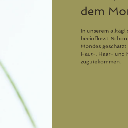
dem Mo
In unserem alltägl
beeinflusst. Schon
Mondes geschätzt u
Haut-, Haar- und 
zugutekommen.