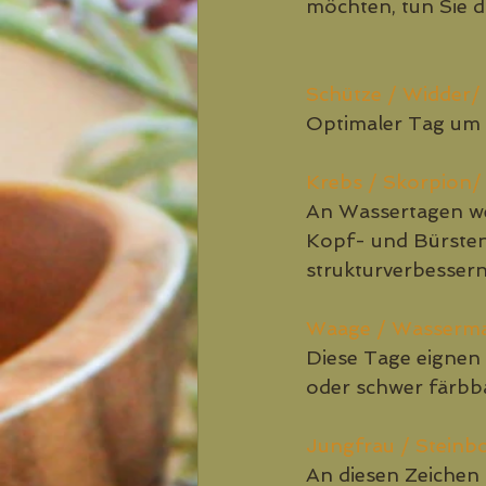
möchten, tun Sie 
Schütze / Widder/
Optimaler Tag um H
Krebs / Skorpion/
An Wassertagen wer
Kopf- und Bürste
strukturverbesser
Waage / Wasserman
Diese Tage eignen 
oder schwer färbb
Jungfrau / Steinbo
An diesen Zeichen 