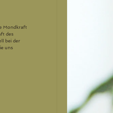
ie Mondkraft 
ft des 
l bei der 
ie uns 