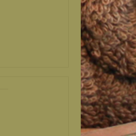
EIMTIPP für den
er !!!