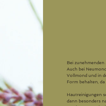
Bei zunehmenden M
Auch bei Neumond 
Vollmond und in d
Form behalten, da
Hautreinigungen so
dann besonders na