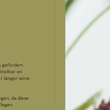
gefördert. 
ttelbar an 
 länger seine 
gen, da diese 
flegen 