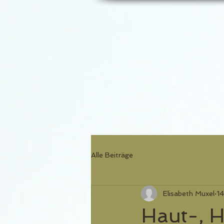
Alle Beiträge
Elisabeth Muxel
14
Haut-, 