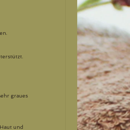
en.
erstützt. 
sehr graues 
 Haut und 