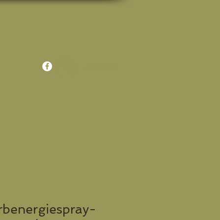
Anmelden
rbenergiespray-