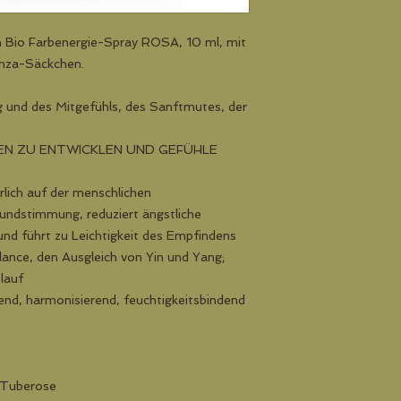
Sprühstoß.
n Bio Farbenergie-Spray ROSA, 10 ml, mit
anza-Säckchen.
 und des Mitgefühls, des Sanftmutes, der
TEN ZU ENTWICKLEN UND GEFÜHLE
rlich auf der menschlichen
undstimmung, reduziert ängstliche
nd führt zu Leichtigkeit des Empfindens
alance, den Ausgleich von Yin und Yang;
lauf
end, harmonisierend, feuchtigkeitsbindend
 Tuberose