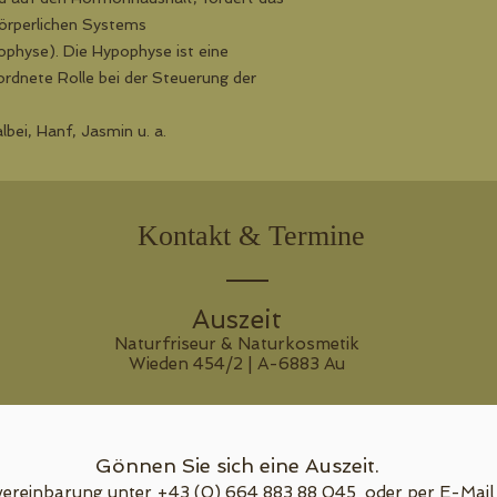
Sprühstoß.
örperlichen Systems
physe). Die Hypophyse ist eine
rdnete Rolle bei der Steuerung der
lbei, Hanf, Jasmin u. a.
Kontakt & Termine
Auszeit
Naturfriseur & Naturkosmetik
Wieden 454/2 | A-6883 Au
Gönnen Sie sich eine Auszeit.
ereinbarung unter +43 (0) 664 883 88 045 oder per E-Mail