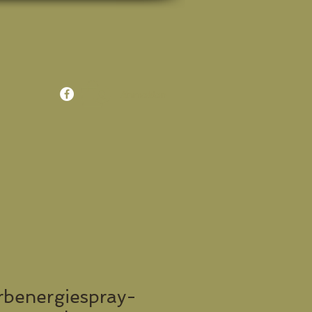
Anmelden
rbenergiespray-