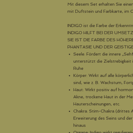
Mit diesem Set erhalten Sie eine
mit Duftstein und Farbkarte, im
INDIGO ist die Farbe der Erkenntni
INDIGO HILFT BEI DER UMSETZ
SIE IST DIE FARBE DES HÖHE
PHANTASIE UND DER GEISTIG
Seele: Fördert die innere „Seh
unterstützt die Zielstrebigkei
Ruhe
Körper: Wirkt auf alle körperl
sind, wie z. B. Wachstum, For
Haut: Wirkt positiv auf hormon
Akne, trockene Haut in der M
Hauterscheinungen, etc.
Chakra: Stirn-Chakra (drittes 
Erweiterung des Seins und der
hinaus
Organe: Indigo wirkt regulier