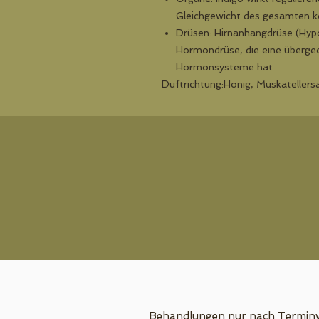
Gleichgewicht des gesamten k
Drüsen: Hirnanhangdrüse (Hypo
Hormondrüse, die eine übergeo
Hormonsysteme hat
Duftrichtung:Honig, Muskatellersa
Behandlungen nur nach Terminv