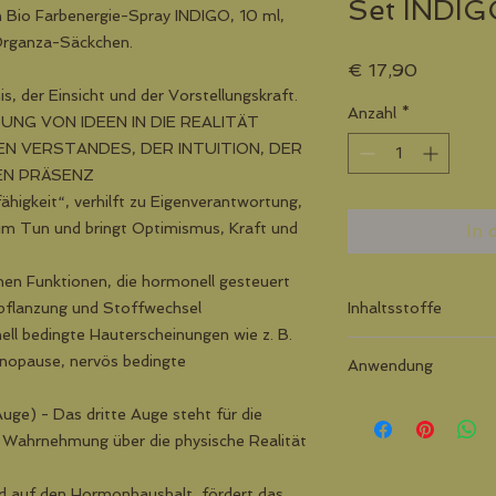
Set INDIG
n Bio Farbenergie-Spray INDIGO, 10 ml,
 Organza-Säckchen.
Preis
€ 17,90
s, der Einsicht und der Vorstellungskraft.
Anzahl
*
UNG VON IDEEN IN DIE REALITÄT
REN VERSTANDES, DER INTUITION, DER
EN PRÄSENZ
fähigkeit“, verhilft zu Eigenverantwortung,
t im Tun und bringt Optimismus, Kraft und
In 
ichen Funktionen, die hormonell gesteuert
Inhaltsstoffe
tpflanzung und Stoffwechsel
ell bedingte Hauterscheinungen wie z. B.
ALCOHOL* (biologi
enopause, nervös bedingte
Anwendung
(Edelsteinwasser L
AMYGDALUS DULCIS
Wählen Sie täglich I
Auge) - Das dritte Auge steht für die
(Honigabsolue*) AR
Farbenergie-Sprays 
Öle*: Honigabsolue*
 Wahrnehmung über die physische Realität
Raumbeduftung, im 
Jasmin* u. a.)
Sie sind hochkonzent
* aus kontrolliert b
end auf den Hormonhaushalt, fördert das