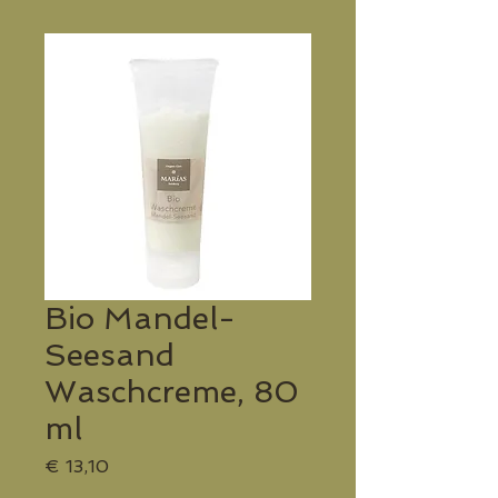
Bio Mandel-
Seesand
Waschcreme, 80
ml
Preis
€ 13,10