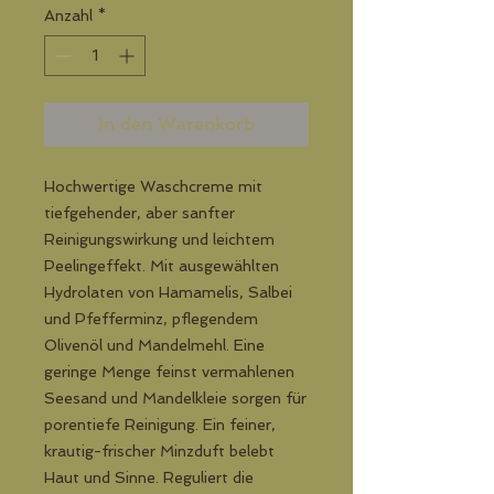
Anzahl
*
In den Warenkorb
Hochwertige Waschcreme mit
tiefgehender, aber sanfter
Reinigungswirkung und leichtem
Peelingeffekt. Mit ausgewählten
Hydrolaten von Hamamelis, Salbei
und Pfefferminz, pflegendem
Olivenöl und Mandelmehl. Eine
geringe Menge feinst vermahlenen
Seesand und Mandelkleie sorgen für
porentiefe Reinigung. Ein feiner,
krautig-frischer Minzduft belebt
Haut und Sinne. Reguliert die