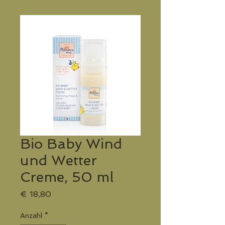
Bio Baby Wind
und Wetter
Creme, 50 ml
Preis
€ 18,80
Anzahl
*