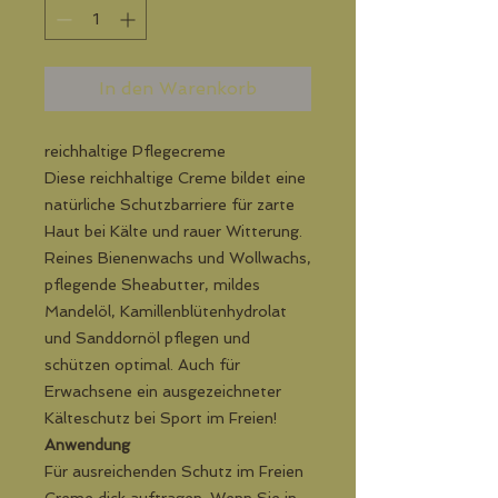
In den Warenkorb
reichhaltige Pflegecreme
Diese reichhaltige Creme bildet eine
natürliche Schutzbarriere für zarte
Haut bei ­Kälte und rauer Witterung.
Reines Bienenwachs und Wollwachs,
pflegende Sheabutter, mildes
Mandelöl, Kamillenblütenhydrolat
und Sanddornöl pflegen und
schützen optimal. Auch für
Erwachsene ein ausgezeichneter
Kälteschutz bei Sport im Freien!
Anwendung
Für ausreichenden Schutz im Freien