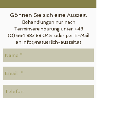
Olivenöl, Sanddornkern*- und -
fruchtfleischöl*, Vitamin E,
Bisabolol (entzündungshemmender
Gönnen Sie sich eine Auszeit.
Wirkstoff aus der Kamille),
Behandlungen nur nach
Mischung ätherischer Öle*.
Terminvereinbarung unter +43
* aus kontrolliert biologischem
(0) 664 883 88 045 oder per E-Mail
Anbau
an
info@natuerlich-auszeit.at