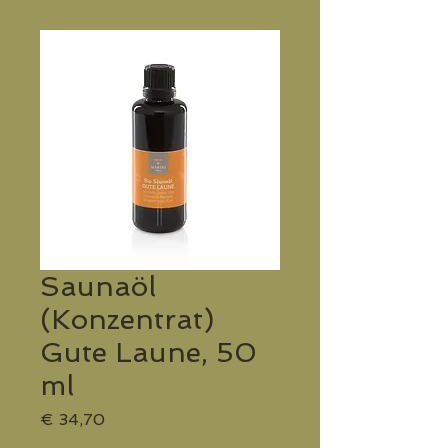
Saunaöl
(Konzentrat)
Gute Laune, 50
ml
Preis
€ 34,70